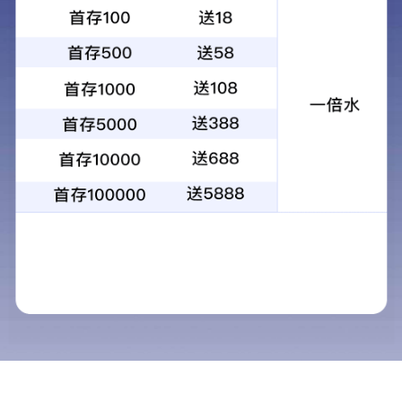
13700383381
15932711070